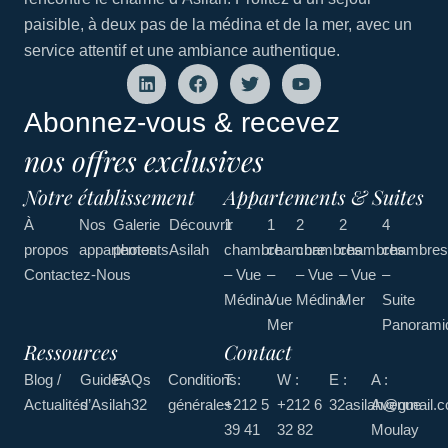
paisible, à deux pas de la médina et de la mer, avec un
service attentif et une ambiance authentique.
Abonnez-vous & recevez
nos offres exclusives
Notre établissement
Appartements & Suites
À
Nos
Galerie
Découvrir
1
1
2
2
4
propos
appartements
photos
Asilah
chambre
chambre
chambres
chambres
chambres
Contactez-Nous
– Vue
–
– Vue
– Vue
–
Médina
Vue
Médina
Mer
Suite
Mer
Panorami
Ressources
Contact
Blog /
Guides
FAQs
Conditions
T :
W :
E :
A :
Actualités
d’Asilah32
générales
+212 5
+212 6
32asilah@gmail.
Avenue
39 41
32 82
Moulay