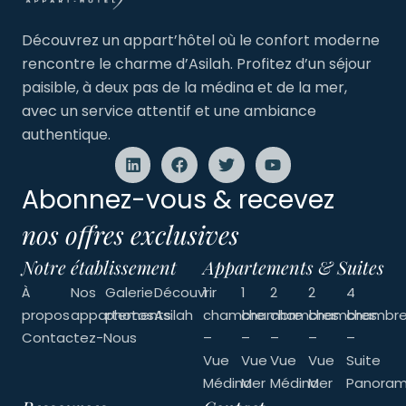
Découvrez un appart’hôtel où le confort moderne
rencontre le charme d’Asilah. Profitez d’un séjour
paisible, à deux pas de la médina et de la mer,
avec un service attentif et une ambiance
authentique.
Abonnez-vous & recevez
nos offres exclusives
Notre établissement
Appartements & Suites
À
Nos
Galerie
Découvrir
1
1
2
2
4
propos
appartements
photos
Asilah
chambre
chambre
chambres
chambres
chambr
Contactez-Nous
–
–
–
–
–
Vue
Vue
Vue
Vue
Suite
Médina
Mer
Médina
Mer
Panoram