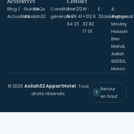
Ressources
Contact
Blog /
Guides
FAQs
Conditions
T : +212
W :
E :
A :
Actualités
d’Asilah32
générales
5 39 41
+212 6
32asilah@gmail
Avenue
64 23
32 82
Moulay
17 01
Hassan
Ben
Mahdi,
Asilah
90050,
Maroc
© 2025
Asilah32 AppartHotel
. Tous
Retour
droits réservés.
en haut