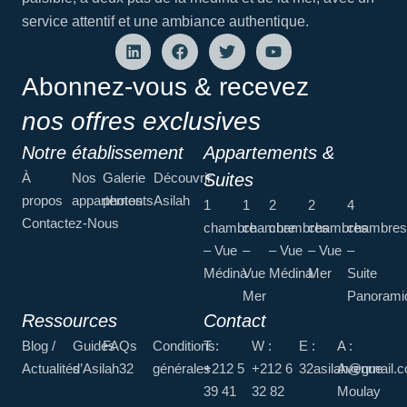
service attentif et une ambiance authentique.
Abonnez-vous & recevez
nos offres exclusives
Notre établissement
Appartements &
À
Nos
Galerie
Découvrir
Suites
propos
appartements
photos
Asilah
1
1
2
2
4
Contactez-Nous
chambre
chambre
chambres
chambres
chambres
– Vue
–
– Vue
– Vue
–
Médina
Vue
Médina
Mer
Suite
Mer
Panorami
Ressources
Contact
Blog /
Guides
FAQs
Conditions
T :
W :
E :
A :
Actualités
d’Asilah32
générales
+212 5
+212 6
32asilah@gmail.
Avenue
39 41
32 82
Moulay