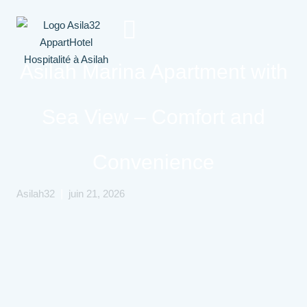
Asilah Marina Apartment with
Contactez-
Sea View – Comfort and
Nous
Convenience
|
Asilah32
juin 21, 2026