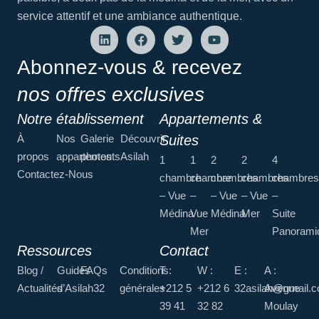
service attentif et une ambiance authentique.
Abonnez-vous & recevez
nos offres exclusives
Notre établissement
Appartements &
À
Nos
Galerie
Découvrir
Suites
propos
appartements
photos
Asilah
1
1
2
2
4
Contactez-Nous
chambre
chambre
chambres
chambres
chambres
– Vue
–
– Vue
– Vue
–
Médina
Vue
Médina
Mer
Suite
Mer
Panorami
Ressources
Contact
Blog /
Guides
FAQs
Conditions
T :
W :
E :
A :
Actualités
d’Asilah32
générales
+212 5
+212 6
32asilah@gmail.
Avenue
39 41
32 82
Moulay