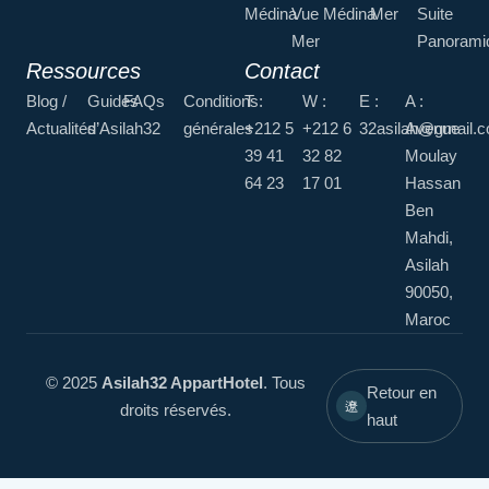
Médina
Vue
Médina
Mer
Suite
Mer
Panorami
Ressources
Contact
Blog /
Guides
FAQs
Conditions
T :
W :
E :
A :
Actualités
d’Asilah32
générales
+212 5
+212 6
32asilah@gmail.
Avenue
39 41
32 82
Moulay
64 23
17 01
Hassan
Ben
Mahdi,
Asilah
90050,
Maroc
© 2025
Asilah32 AppartHotel
. Tous
Retour en
droits réservés.
haut