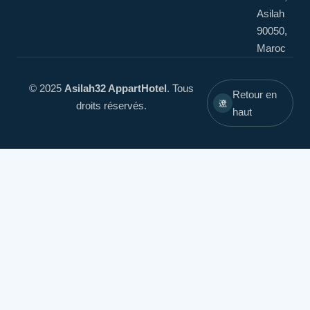
Asilah
90050,
Maroc
© 2025
Asilah32 AppartHotel
. Tous
Retour en
droits réservés.
haut