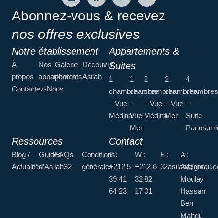
Abonnez-vous & recevez
nos offres exclusives
Notre établissement
Appartements &
À
Nos
Galerie
Découvrir
Suites
propos
appartements
photos
Asilah
1
1
2
2
4
Contactez-Nous
chambre
chambre
chambres
chambres
chambres
– Vue
–
– Vue
– Vue
–
Médina
Vue
Médina
Mer
Suite
Mer
Panorami
Ressources
Contact
Blog /
Guides
FAQs
Conditions
T :
W :
E :
A :
Actualités
d’Asilah32
générales
+212 5
+212 6
32asilah@gmail.
Avenue
39 41
32 82
Moulay
64 23
17 01
Hassan
Ben
Mahdi,