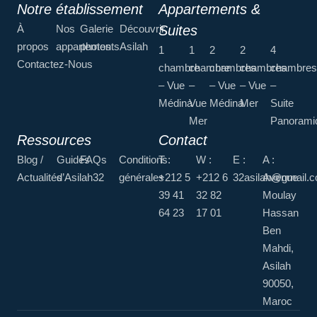
Notre établissement
Appartements &
À
Nos
Galerie
Découvrir
Suites
propos
appartements
photos
Asilah
1
1
2
2
4
Contactez-Nous
chambre
chambre
chambres
chambres
chambres
– Vue
–
– Vue
– Vue
–
Médina
Vue
Médina
Mer
Suite
Mer
Panorami
Ressources
Contact
Blog /
Guides
FAQs
Conditions
T :
W :
E :
A :
Actualités
d’Asilah32
générales
+212 5
+212 6
32asilah@gmail.
Avenue
39 41
32 82
Moulay
64 23
17 01
Hassan
Ben
Mahdi,
Asilah
90050,
Maroc