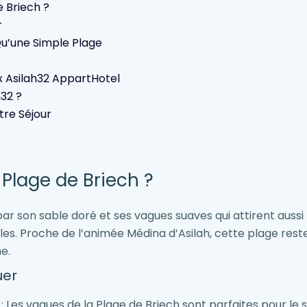
e Briech ?
r
 Qu’une Simple Plage
ix Asilah32 AppartHotel
32 ?
tre Séjour
 Plage de Briech ?
par son sable doré et ses vagues suaves qui attirent aussi
es. Proche de l’animée Médina d’Asilah, cette plage reste 
ne.
uer
: Les vagues de la Plage de Briech sont parfaites pour le su