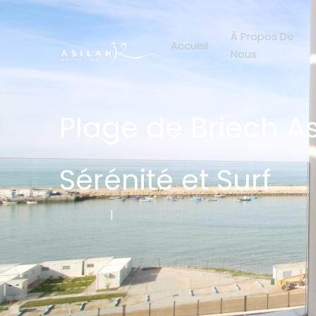
À Propos De
Accueil
Nous
Plage de Briech A
Sérénité et Surf
Asilah32
|
mars 9, 2026