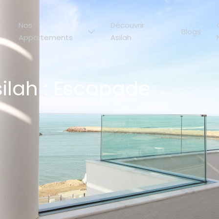
Nos
Découvrir
Blogs
Appartements
Asilah
silah : Escapade