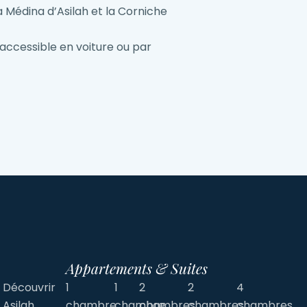
a Médina d’Asilah et la Corniche
 accessible en voiture ou par
Appartements & Suites
Découvrir
1
1
2
2
4
Asilah
chambre
chambre
chambres
chambres
chambres