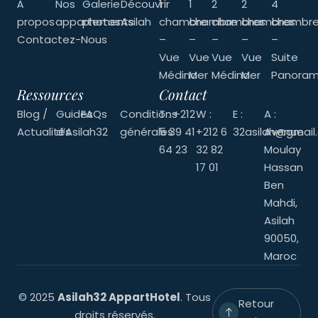
À
Nos
Galerie
Découvrir
1
1
2
2
4
propos
appartements
photos
Asilah
chambre
chambre
chambres
chambres
chambr
Contactez-Nous
–
–
–
–
–
Vue
Vue
Vue
Vue
Suite
Médina
Mer
Médina
Mer
Panoram
Ressources
Contact
Blog /
Guides
FAQs
Conditions
T : +212
W :
E :
A :
Actualités
d’Asilah32
générales
5 39 41
+212 6
32asilah@gmail
Avenue
64 23
32 82
Moulay
17 01
Hassan
Ben
Mahdi,
Asilah
90050,
Maroc
© 2025
Asilah32 AppartHotel
. Tous
Retour
droits réservés.