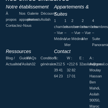
Notre établissement
Appartements &
À
Nos
Galerie
Découvrir
Suites
propos
appartements
photos
Asilah
1
1
2
2
4
Contactez-Nous
chambre
chambre
chambres
chambres
chambres
– Vue
–
– Vue
– Vue
–
Médina
Vue
Médina
Mer
Suite
Mer
Panorami
Ressources
Contact
Blog /
Guides
FAQs
Conditions
T :
W :
E :
A :
Actualités
d’Asilah32
générales
+212 5
+212 6
32asilah@gmail.
Avenue
39 41
32 82
Moulay
64 23
17 01
Hassan
Ben
Mahdi,
Asilah
90050,
Maroc