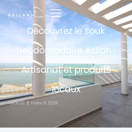
Découvrez le souk
hebdomadaire Asilah :
Artisanat et produits
locaux
|
Asilah32
mars 9, 2026