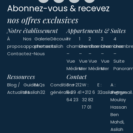
Abonnez-vous & recevez
nos offres exclusives
Notre établissement
Appartements & Suites
À
Nos
Galerie
Découvrir
1
1
2
2
4
propos
appartements
photos
Asilah
chambre
chambre
chambres
chambres
chambr
Contactez-Nous
–
–
–
–
–
Vue
Vue
Vue
Vue
Suite
Médina
Mer
Médina
Mer
Panoram
Ressources
Contact
Blog /
Guides
FAQs
Conditions
T : +212
W :
E :
A :
Actualités
d’Asilah32
générales
5 39 41
+212 6
32asilah@gmail
Avenue
64 23
32 82
Moulay
17 01
Hassan
Ben
Mahdi,
Asilah