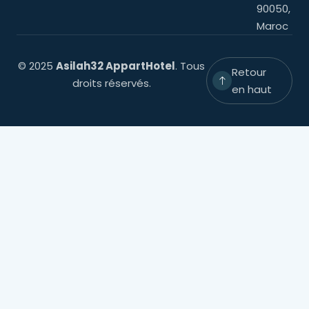
90050,
Maroc
© 2025
Asilah32 AppartHotel
. Tous
Retour
droits réservés.
en haut