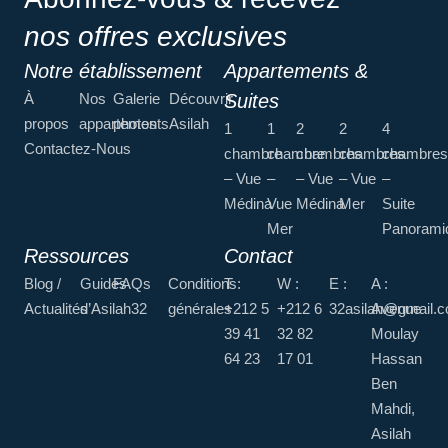
nos offres exclusives
Notre établissement
Appartements &
À
Nos
Galerie
Découvrir
Suites
propos
appartements
photos
Asilah
1
1
2
2
4
Contactez-Nous
chambre
chambre
chambres
chambres
chambres
– Vue
–
– Vue
– Vue
–
Médina
Vue
Médina
Mer
Suite
Mer
Panorami
Ressources
Contact
Blog /
Guides
FAQs
Conditions
T :
W :
E :
A :
Actualités
d’Asilah32
générales
+212 5
+212 6
32asilah@gmail.
Avenue
39 41
32 82
Moulay
64 23
17 01
Hassan
Ben
Mahdi,
Asilah