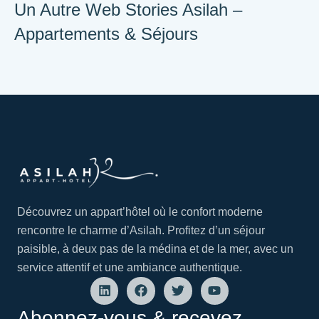
Un Autre Web Stories Asilah –
Appartements & Séjours
Suite 4
Appartement 2
Appartemen
Chambres – Vue
Chambres à
Chambre –
Panoramique
Asilah– Vue Mer
Médina à A
Découvrez un appart’hôtel où le confort moderne
rencontre le charme d’Asilah. Profitez d’un séjour
paisible, à deux pas de la médina et de la mer, avec un
service attentif et une ambiance authentique.
Abonnez-vous & recevez