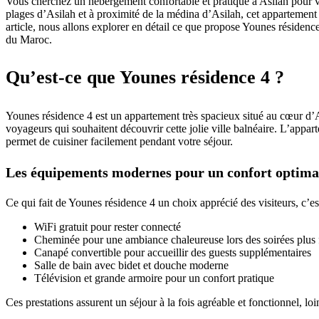
Vous cherchez un hébergement confortable et pratique à Asilah pour vo
plages d’Asilah et à proximité de la médina d’Asilah, cet appartemen
article, nous allons explorer en détail ce que propose Younes résidenc
du Maroc.
Qu’est-ce que Younes résidence 4 ?
Younes résidence 4 est un appartement très spacieux situé au cœur d’A
voyageurs qui souhaitent découvrir cette jolie ville balnéaire. L’appar
permet de cuisiner facilement pendant votre séjour.
Les équipements modernes pour un confort optima
Ce qui fait de Younes résidence 4 un choix apprécié des visiteurs, c’es
WiFi gratuit pour rester connecté
Cheminée pour une ambiance chaleureuse lors des soirées plus 
Canapé convertible pour accueillir des guests supplémentaires
Salle de bain avec bidet et douche moderne
Télévision et grande armoire pour un confort pratique
Ces prestations assurent un séjour à la fois agréable et fonctionnel, lo