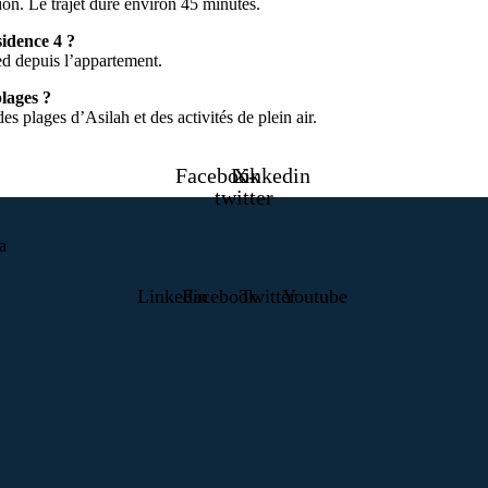
ion. Le trajet dure environ 45 minutes.
sidence 4 ?
ed depuis l’appartement.
plages ?
es plages d’Asilah et des activités de plein air.
Facebook
Linkedin
X-
twitter
a
Linkedin
Facebook
Twitter
Youtube