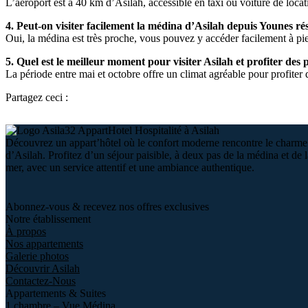
L’aéroport est à 40 km d’Asilah, accessible en taxi ou voiture de locat
4. Peut-on visiter facilement la médina d’Asilah depuis Younes ré
Oui, la médina est très proche, vous pouvez y accéder facilement à pi
5. Quel est le meilleur moment pour visiter Asilah et profiter des 
La période entre mai et octobre offre un climat agréable pour profiter d
Partagez ceci :
Découvrez un appart’hôtel où le confort moderne rencontre le charme
d’Asilah. Profitez d’un séjour paisible, à deux pas de la médina et de l
mer, avec un service attentif et une ambiance authentique.
Abonnez-vous & recevez
nos offres exclusives
Notre établissement
À propos
Nos appartements
Galerie photos
Découvrir Asilah
Contactez-Nous
Appartements & Suites
1 chambre – Vue Médina