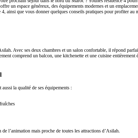
tre prochain séjour dans le nord du Maroc ? Younes résidence 4 pourrait
t offre un espace généreux, des équipements modernes et un emplacement
e 4, ainsi que vous donner quelques conseils pratiques pour profiter au 
silah. Avec ses deux chambres et un salon confortable, il répond parfai
tement comprend un balcon, une kitchenette et une cuisine entièrement éq
l
t aussi la qualité de ses équipements :
fraîches
in de l’animation mais proche de toutes les attractions d’Asilah.