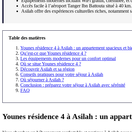
Équipements modernes incluant WiFi gratuit, cheminée, et c
Accès facile à l’aéroport Tanger Ibn Battouta situé à 40 km.
Asilah offre des expériences culturelles riches, notamment s
Table des matières
Younes résidence 4 à Asilah : un appartement spacieux et bi
Qu’est-ce que Younes résidence 4 ?
Les équipements modernes pour un confort optimal
Où se situe Younes résidence 4 ?
Découvrir Asilah et sa région
Conseils pratiques pour votre séjour à Asilah
Où séjourner à Asilah ?
Conclusion : préparez votre séjour à Asilah avec sérénité
FAQ
Younes résidence 4 à Asilah : un appar