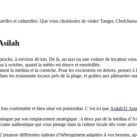
urelles et culturelles. Que vous choisissiez de visiter Tanger, Chefchao
Asilah
proche, à environ 40 km. De là, un taxi ou une voiture de location vous
i à octobre, quand la météo est douce et ensoleillée.
mment la médina et la corniche. Pour les excursions en dehors, pensez à 
ans les restaurants locaux près de la plage, et goûtez aux pâtisseries ma
ois confortable et bien situé est primordial. C’est ici que
Asilah32 App
stingue par son emplacement stratégique : à deux pas de la médina d’Asi
aine authentique qui vous plonge dans la culture locale dès votre arriv
 propose différentes options d’hébergement adaptées à vos besoins, appor