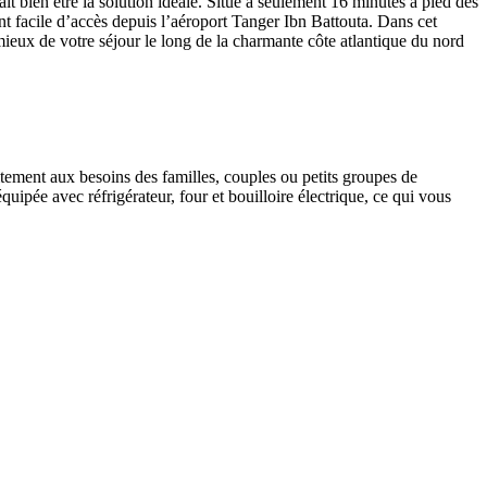
 bien être la solution idéale. Situé à seulement 16 minutes à pied des
 facile d’accès depuis l’aéroport Tanger Ibn Battouta. Dans cet
mieux de votre séjour le long de la charmante côte atlantique du nord
tement aux besoins des familles, couples ou petits groupes de
uipée avec réfrigérateur, four et bouilloire électrique, ce qui vous