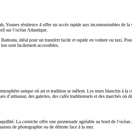
h, Younes résidence 4 offre un accès rapide aux incontournables de la 
eil sur l’océan Atlantique.
attouta, idéal pour un transfert facile et rapide en voiture ou taxi. Po
km sont facilement accessibles.
 atmosphère unique où art et tradition se mêlent. Les murs blanchis à la
ues d’artisanat, des galeries, des cafés traditionnels et des marchés où d
nquillité. La corniche offre une promenade agréable au bord de l’océan 
asions de photographie ou de détente face à la mer.