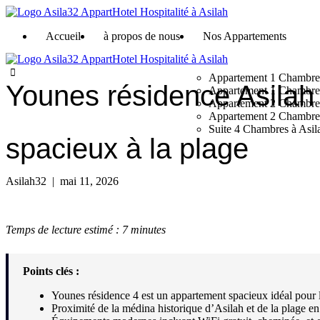
Aller
au
Accueil
à propos de nous
Nos Appartements
contenu
Appartement 1 Chambre
Younes résidence Asilah
Appartement 1 Chambre 
Appartement 2 Chambres
Appartement 2 Chambres
Suite 4 Chambres à Asi
spacieux à la plage
Asilah32
|
mai 11, 2026
Temps de lecture estimé : 7 minutes
Points clés :
Younes résidence 4 est un appartement spacieux idéal pour l
Proximité de la médina historique d’Asilah et de la plage 