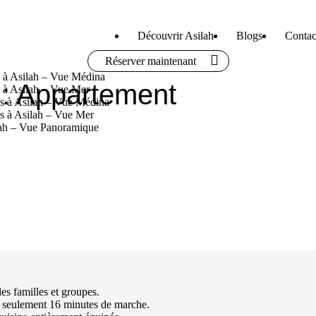
Découvrir Asilah
Blogs
Contac
Réserver maintenant
 à Asilah – Vue Médina
 : Appartement
à Asilah – Vue Mer
 à Asilah – Vue Médina
 à Asilah – Vue Mer
lah – Vue Panoramique
es familles et groupes.
en seulement 16 minutes de marche.